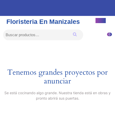
Saltar
al
contenido
Saltar
Floristeria En Manizales
Botón
al
de
contenido
apert
Buscar por:
carrit
0
de
la
comp
Tenemos grandes proyectos por
anunciar
Se está cocinando algo grande. Nuestra tienda está en obras y
pronto abrirá sus puertas.